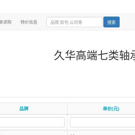
单求购
特价信息
搜索
久华高端七类轴
品牌
单价(元)