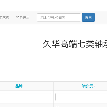
单求购
特价信息
搜索
久华高端七类轴
品牌
单价(元)